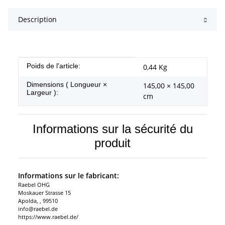
Description
#productDetails.itemInformation#
#productDetails.itemValue#
Poids de l'article:
0,44
Kg
Dimensions ( Longueur ×
145,00 × 145,00
Largeur ):
cm
Informations sur la sécurité du
produit
Informations sur le fabricant:
Raebel OHG
Moskauer Strasse 15
Apolda, , 99510
info@raebel.de
https://www.raebel.de/