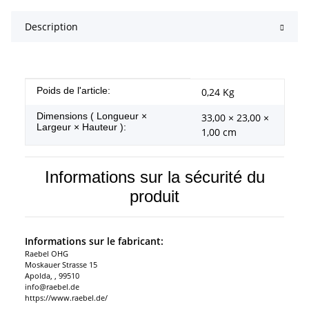
Description
#productDetails.itemInformation#
#productDetails.itemValue#
Poids de l'article:
0,24
Kg
Dimensions ( Longueur ×
33,00 × 23,00 ×
Largeur × Hauteur ):
1,00 cm
Informations sur la sécurité du
produit
Informations sur le fabricant:
Raebel OHG
Moskauer Strasse 15
Apolda, , 99510
info@raebel.de
https://www.raebel.de/