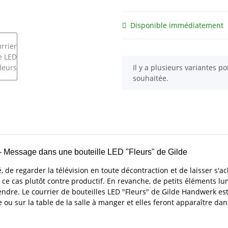
Disponible immédiatement
x
Il y a plusieurs variantes po
souhaitée.
 - Message dans une bouteille LED "Fleurs" de Gilde
pé, de regarder la télévision en toute décontraction et de laisser s
ns ce cas plutôt contre productif. En revanche, de petits éléments l
dre. Le courrier de bouteilles LED "Fleurs" de Gilde Handwerk est i
e ou sur la table de la salle à manger et elles feront apparaître da