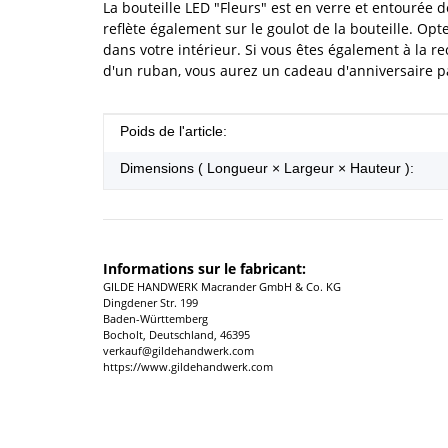
La bouteille LED "Fleurs" est en verre et entourée de
reflète également sur le goulot de la bouteille. Opt
dans votre intérieur. Si vous êtes également à la 
d'un ruban, vous aurez un cadeau d'anniversaire pa
#productDetails.itemInformation#
#productDetails.itemValue#
Poids de l'article:
Dimensions ( Longueur × Largeur × Hauteur ):
Informations sur le fabricant:
GILDE HANDWERK Macrander GmbH & Co. KG
Dingdener Str. 199
Baden-Württemberg
Bocholt, Deutschland, 46395
verkauf@gildehandwerk.com
https://www.gildehandwerk.com