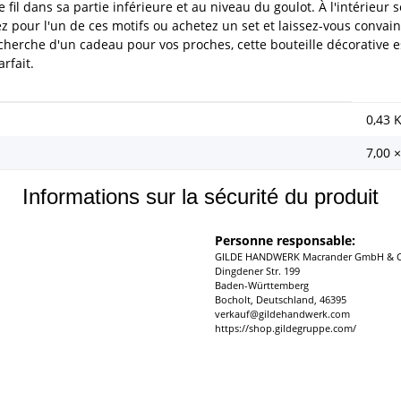
 fil dans sa partie inférieure et au niveau du goulot. À l'intérieur s
ez pour l'un de ces motifs ou achetez un set et laissez-vous convai
recherche d'un cadeau pour vos proches, cette bouteille décorative 
rfait.
0,43
7,00 
Informations sur la sécurité du produit
Personne responsable:
GILDE HANDWERK Macrander GmbH & C
Dingdener Str. 199
Baden-Württemberg
Bocholt, Deutschland, 46395
verkauf@gildehandwerk.com
https://shop.gildegruppe.com/