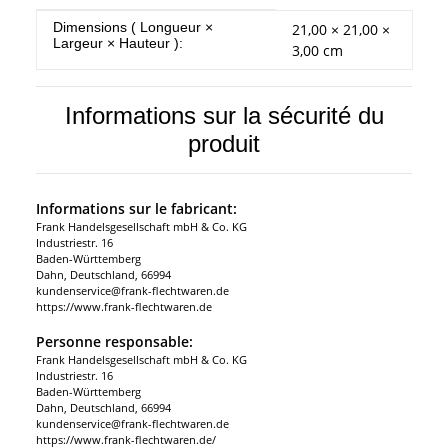
#productDetails.itemInformation#
#productDetails.itemValue#
Dimensions ( Longueur ×
21,00 × 21,00 ×
Largeur × Hauteur ):
3,00 cm
Informations sur la sécurité du
produit
Informations sur le fabricant:
Frank Handelsgesellschaft mbH & Co. KG
Industriestr. 16
Baden-Württemberg
Dahn, Deutschland, 66994
kundenservice@frank-flechtwaren.de
https://www.frank-flechtwaren.de
Personne responsable:
Frank Handelsgesellschaft mbH & Co. KG
Industriestr. 16
Baden-Württemberg
Dahn, Deutschland, 66994
kundenservice@frank-flechtwaren.de
https://www.frank-flechtwaren.de/