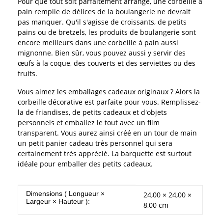
Pour que tout soit parfaitement arrangé, une corbeille à
pain remplie de délices de la boulangerie ne devrait
pas manquer. Qu'il s'agisse de croissants, de petits
pains ou de bretzels, les produits de boulangerie sont
encore meilleurs dans une corbeille à pain aussi
mignonne. Bien sûr, vous pouvez aussi y servir des
œufs à la coque, des couverts et des serviettes ou des
fruits.
Vous aimez les emballages cadeaux originaux ? Alors la
corbeille décorative est parfaite pour vous. Remplissez-
la de friandises, de petits cadeaux et d'objets
personnels et emballez le tout avec un film
transparent. Vous aurez ainsi créé en un tour de main
un petit panier cadeau très personnel qui sera
certainement très apprécié. La barquette est surtout
idéale pour emballer des petits cadeaux.
#productDetails.itemInformation#
#productDetails.itemValue#
Dimensions ( Longueur ×
24,00 × 24,00 ×
Largeur × Hauteur ):
8,00 cm