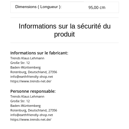
#productDetails.itemInformation#
#productDetails.itemValue#
Dimensions ( Longueur ):
95,00 cm
Informations sur la sécurité du
produit
Informations sur le fabricant:
Trends Klaus Lehmann
Große Str. 12
Baden-Württemberg
Rotenburg, Deutschland, 27356
info@earthfriendly-shop.net
https://www.trends-net.de/
Personne responsable:
Trends Klaus Lehmann
Große Str. 12
Baden-Württemberg
Rotenburg, Deutschland, 27356
info@earthfriendly-shop.net
https://www.trends-net.de/