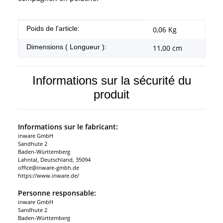
#productDetails.itemInformation#
#productDetails.itemValue#
Poids de l'article:
0,06
Kg
Dimensions ( Longueur ):
11,00 cm
Informations sur la sécurité du
produit
Informations sur le fabricant:
inware GmbH
Sandhute 2
Baden-Württemberg
Lahntal, Deutschland, 35094
office@inware-gmbh.de
https://www.inware.de/
Personne responsable:
inware GmbH
Sandhute 2
Baden-Württemberg