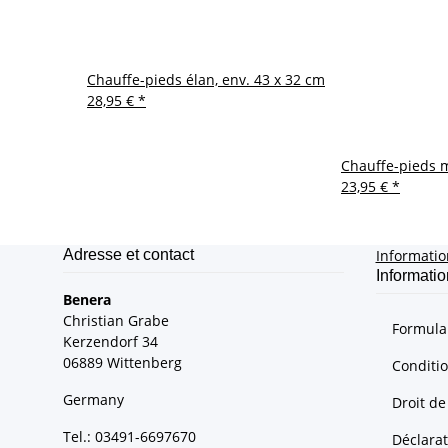
Chauffe-pieds élan, env. 43 x 32 cm
28,95 €
*
Chauffe-pieds 
23,95 €
*
Adresse et contact
Informati
Informatio
Benera
Christian Grabe
Formulai
Kerzendorf 34
06889 Wittenberg
Conditi
Germany
Droit de
Tel.: 03491-6697670
Déclarat