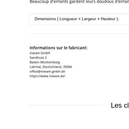
Beaucoup d'enfants gardent leurs doudous d'enfance
#productDetails.itemInformation#
#productDetails.itemValue#
Dimensions ( Longueur × Largeur × Hauteur ):
Informations sur le fabricant:
inware GmbH
Sandhute 2
Baden-Württemberg
Lahntal, Deutschland, 35094
office@inware-gmbh.de
https://www.inware.de/
Les cl