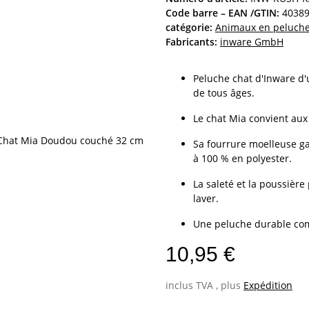
Code barre – EAN /GTIN:
4038
catégorie:
Animaux en peluch
Fabricants:
inware GmbH
Peluche chat d'Inware d'u
de tous âges.
Le chat Mia convient aux
Sa fourrure moelleuse ga
à 100 % en polyester.
La saleté et la poussièr
laver.
Une peluche durable co
10,95 €
inclus TVA , plus
Expédition