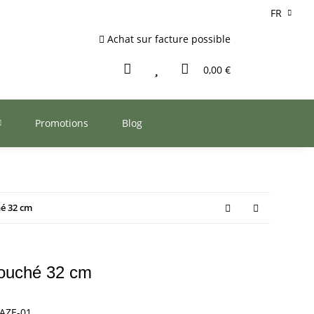
FR
Achat sur facture possible
0,00 €
Promotions
Blog
é 32 cm
ouché 32 cm
AZE-01