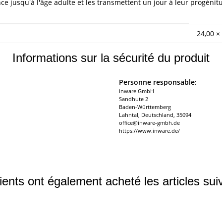
 jusqu'à l'âge adulte et les transmettent un jour à leur progénitu
24,00 ×
Informations sur la sécurité du produit
Personne responsable:
inware GmbH
Sandhute 2
Baden-Württemberg
Lahntal, Deutschland, 35094
office@inware-gmbh.de
https://www.inware.de/
ients ont également acheté les articles sui