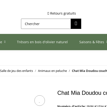
Retours gratuits
te
Trésors en bois d'olivier naturel
Saisons & Fêtes
Salle de jeu des enfants
Animaux en peluche
Chat Mia Doudou couch
Chat Mia Doudou c
Numéro d'article:
INW-KUSH-K