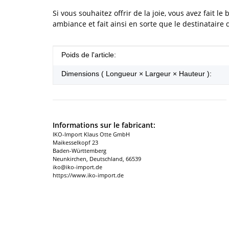
Si vous souhaitez offrir de la joie, vous avez fait 
ambiance et fait ainsi en sorte que le destinataire
#productDetails.itemInformation#
#productDetails.itemValue#
Poids de l'article:
Dimensions ( Longueur × Largeur × Hauteur ):
Informations sur le fabricant:
IKO-Import Klaus Otte GmbH
Maikesselkopf 23
Baden-Württemberg
Neunkirchen, Deutschland, 66539
iko@iko-import.de
https://www.iko-import.de