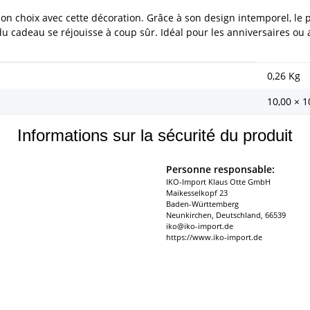
le bon choix avec cette décoration. Grâce à son design intemporel, l
 du cadeau se réjouisse à coup sûr. Idéal pour les anniversaires ou 
0,26
Kg
10,00 × 1
Informations sur la sécurité du produit
Personne responsable:
IKO-Import Klaus Otte GmbH
Maikesselkopf 23
Baden-Württemberg
Neunkirchen, Deutschland, 66539
iko@iko-import.de
https://www.iko-import.de