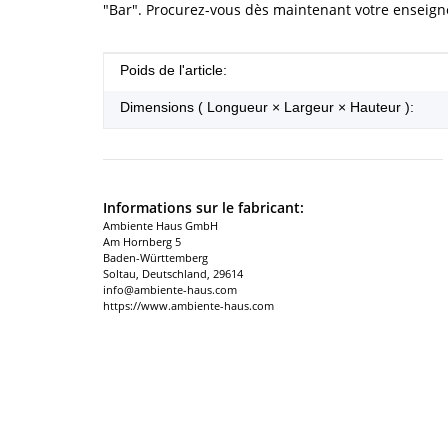
"Bar". Procurez-vous dès maintenant votre enseigne
#productDetails.itemInformation#
#productDetails.itemValue#
Poids de l'article:
Dimensions ( Longueur × Largeur × Hauteur ):
Informations sur le fabricant:
Ambiente Haus GmbH
Am Hornberg 5
Baden-Württemberg
Soltau, Deutschland, 29614
info@ambiente-haus.com
https://www.ambiente-haus.com