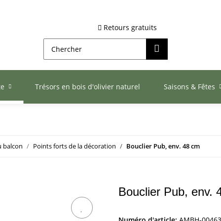
Retours gratuits
te
Trésors en bois d'olivier naturel
Saisons & Fêtes
 balcon
Points forts de la décoration
Bouclier Pub, env. 48 cm
Bouclier Pub, env.
Numéro d'article:
AMBH-0046