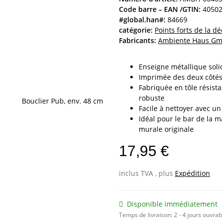
Code barre – EAN /GTIN:
4050
#global.han#:
84669
catégorie:
Points forts de la d
Fabricants:
Ambiente Haus G
Enseigne métallique soli
Imprimée des deux côtés :
Fabriquée en tôle résist
robuste
Facile à nettoyer avec u
Idéal pour le bar de la 
murale originale
17,95 €
inclus TVA , plus
Expédition
Disponible immédiatement
Temps de livraison:
2 - 4 jours ouvra