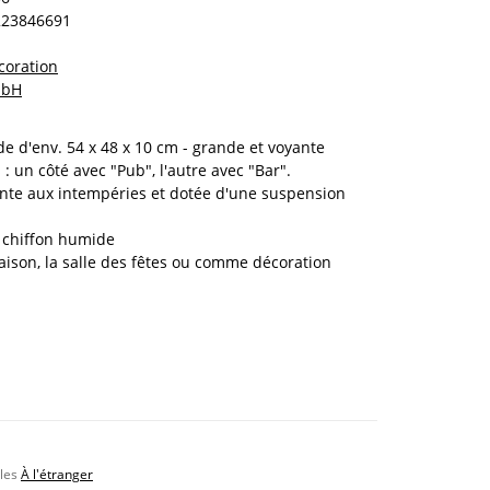
223846691
écoration
mbH
de d'env. 54 x 48 x 10 cm - grande et voyante
 un côté avec "Pub", l'autre avec "Bar".
ante aux intempéries et dotée d'une suspension
n chiffon humide
maison, la salle des fêtes ou comme décoration
bles
À l'étranger