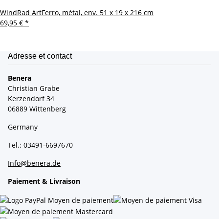
WindRad ArtFerro, métal, env. 51 x 19 x 216 cm
69,95 €
*
Adresse et contact
Benera
Christian Grabe
Kerzendorf 34
06889 Wittenberg
Germany
Tel.: 03491-6697670
Info@benera.de
Paiement & Livraison