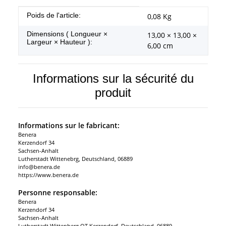
#productDetails.itemInformation#
#productDetails.itemValue#
Poids de l'article:
0,08
Kg
Dimensions ( Longueur ×
13,00 × 13,00 ×
Largeur × Hauteur ):
6,00 cm
Informations sur la sécurité du
produit
Informations sur le fabricant:
Benera
Kerzendorf 34
Sachsen-Anhalt
Lutherstadt Wittenebrg, Deutschland, 06889
info@benera.de
https://www.benera.de
Personne responsable:
Benera
Kerzendorf 34
Sachsen-Anhalt
Lutherstadt Wittenberg OT Kerzendorf, Deutschland, 06889