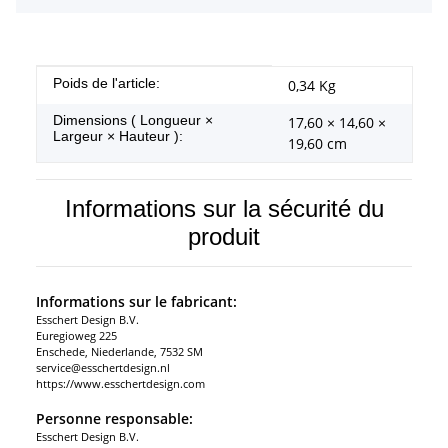
#productDetails.itemInformation#
#productDetails.itemValue#
Poids de l'article:
0,34
Kg
Dimensions ( Longueur ×
17,60 × 14,60 ×
Largeur × Hauteur ):
19,60 cm
Informations sur la sécurité du
produit
Informations sur le fabricant:
Esschert Design B.V.
Euregioweg 225
Enschede, Niederlande, 7532 SM
service@esschertdesign.nl
https://www.esschertdesign.com
Personne responsable:
Esschert Design B.V.