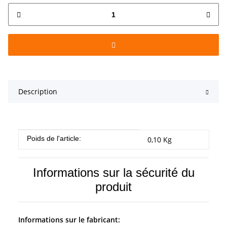
Description
#productDetails.itemInformation#
#productDetails.itemValue#
Poids de l'article:
0,10
Kg
Informations sur la sécurité du
produit
Informations sur le fabricant: